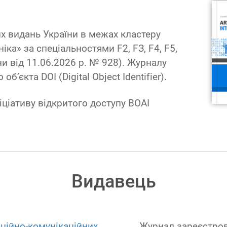
х видань України в межах кластеру
іка» за спеціальностями F2, FЗ, F4, F5,
ни від 11.06.2026 р. № 928). Журналу
’єкта DOI (Digital Object Identifier).
іціативу відкритого доступу BOAI
Видавець
ційно-комунікаційних
Журнал зареєстрова