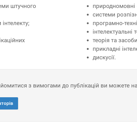
еми штучного
природномовні 
системи розпізн
 інтелекту;
програмно-техні
інтелектуальні 
ікаційних
теорія та засоб
прикладні інтел
дискусії.
омитися з вимогами до публікацій ви можете на 
вторів