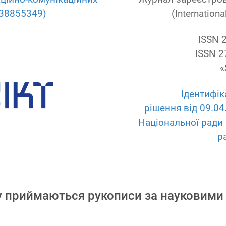
38855349)
(Internation
ISSN 
ISSN 2
«
Ідентифік
рішення від 09.0
Національної ради 
р
у приймаються рукописи за науковими